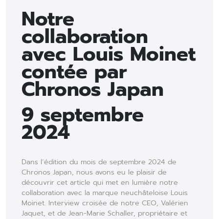
Notre
collaboration
avec Louis Moinet
contée par
Chronos Japan
9 septembre
2024
Dans l’édition du mois de septembre 2024 de
Chronos Japan, nous avons eu le plaisir de
découvrir cet article qui met en lumière notre
collaboration avec la marque neuchâteloise Louis
Moinet. Interview croisée de notre CEO, Valérien
Jaquet, et de Jean-Marie Schaller, propriétaire et