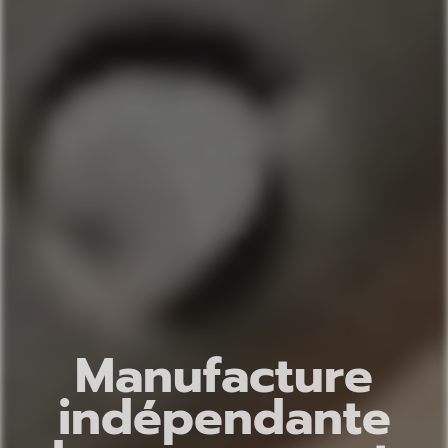
M
a
n
u
f
a
c
t
u
r
e
i
n
d
é
p
e
n
d
a
n
t
e