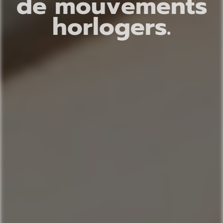
d
e
m
o
u
v
e
m
e
n
t
s
h
o
r
l
o
g
e
r
s
.