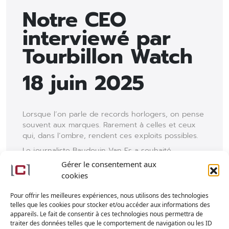
Notre CEO
interviewé par
Tourbillon Watch
18 juin 2025
Lorsque l’on parle de records horlogers, on pense
souvent aux marques. Rarement à celles et ceux
qui, dans l’ombre, rendent ces exploits possibles.
Le journaliste Baudouin Van Es a souhaité
rencontrer notre CEO, Valérien Jaquet, qui fait
Gérer le consentement aux
partie de ces figures discrètes mais décisives, pour
cookies
parler de ses débuts et de sa vision.
Pour offrir les meilleures expériences, nous utilisons des technologies
Un interview mené au cœur de notre Manufacture,
telles que les cookies pour stocker et/ou accéder aux informations des
qui a donné naissance à un agréable échange que
appareils. Le fait de consentir à ces technologies nous permettra de
nous souhaitons vous faire découvrir
ici.
traiter des données telles que le comportement de navigation ou les ID